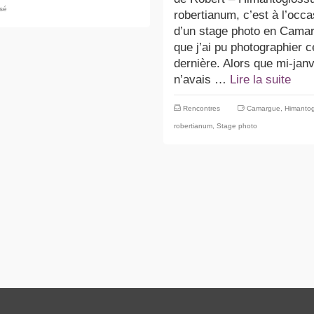
ssé
robertianum, c’est à l’occa
d’un stage photo en Cama
que j’ai pu photographier c
dernière. Alors que mi-janv
n’avais …
Lire la suite
Rencontres
Camargue
,
Himanto
robertianum
,
Stage photo