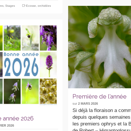
res
,
Stages
Ecosse
,
orchidées
Première de l’année
sur
2 MARS 2026
Si déjà la floraison a co
depuis quelques semaines
 année 2026
les premiers ophrys et la B
VIER 2026
de Robert – Himantoglos