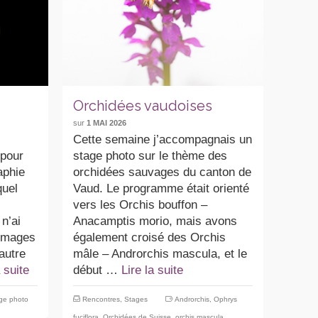
Orchidées vaudoises
sur
1 MAI 2026
Cette semaine j’accompagnais un
 pour
stage photo sur le thème des
aphie
orchidées sauvages du canton de
quel
Vaud. Le programme était orienté
vers les Orchis bouffon –
n’ai
Anacamptis morio, mais avons
 images
également croisé des Orchis
autre
mâle – Androrchis mascula, et le
a suite
début …
Lire la suite
ge photo
Rencontres
,
Stages
Androrchis
,
Ophrys
fuciflora
,
Orchidées de Suisse
,
orchis mascula