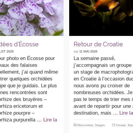
dées d’Écosse
Retour de Croatie
LET 2026
sur
11 MAI 2026
our photo en Écosse pour
La semaine passé,
eaux des falaises
j’accompagnais un groupe
iellement, j’ai quand même
un stage de macrophotogr
trer quelques orchidées
en Croatie à l’occasion du
pe que je guidais. Le plus
nous avons pu croiser de
es rencontrées sont
nombreuses orchidées. Je 
orhize des bruyères –
pas le temps de trier mes
rhiza ericetorum et
avant de repartir pour une 
orhize pourpre –
destination, mais …
Lire l
orhiza purpurella …
Lire la
Rencontres
,
Stages
Croatie
,
Sta