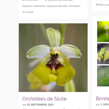
Rencont
Epipactis helleborine
,
Epipactis plaustris
,
Orchidées
de Suisse
Bonne
Orchidées de Sicile
sur
1 JAN
sur
25 SEPTEMBRE 2025