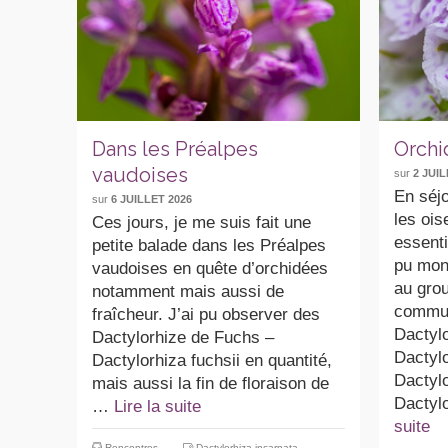
Dans les Préalpes
Orchi
vaudoises
sur
2 JUIL
En séj
sur
6 JUILLET 2026
les ois
Ces jours, je me suis fait une
essent
petite balade dans les Préalpes
pu mon
vaudoises en quête d’orchidées
au grou
notamment mais aussi de
commun
fraîcheur. J’ai pu observer des
Dactyl
Dactylorhize de Fuchs –
Dactylo
Dactylorhiza fuchsii en quantité,
Dactyl
mais aussi la fin de floraison de
Dactyl
…
Lire la suite
suite
Rencontres
Dactylorhiza incarnata
,