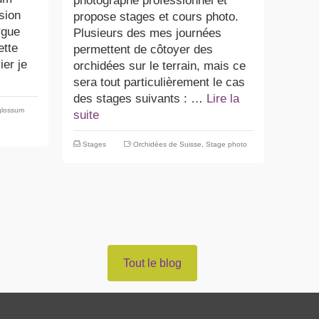
photographe professionnel et
sion
propose stages et cours photo.
rgue
Plusieurs des mes journées
ette
permettent de côtoyer des
ier je
orchidées sur le terrain, mais ce
sera tout particulièrement le cas
des stages suivants : …
Lire la
glossum
suite
Stages
Orchidées de Suisse
,
Stage photo
Tout le blog