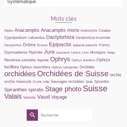
Systématique
Mots clés
Anacamptis
Anacamptis morio
Croatie
Alpes
Androrchis
Dactylorhiza
Cypripedium calceolus
Dactylorhiza incarnata
Epipactis
Drôme
France
Dactylorhize
Ecosse
epipactis palustris
Jura
Gymnadenia
Hybride
Montagne
Lausanne
Listera
Livre
Neige
Ophrys
Ophrys
Neotinea ustulata
Nigritelle
Ophrys aranifera
fuciflora
Ophrys insectifera
Orchidée
Ophrys sphegodes
orchidées
Orchidées de Suisse
orchis
orchis mascula
Sauvages orchidées
Spiranthe
Orchis mâle
Sicile
Suisse
Stage photo
Spiranthes spiralis
Valais
Vaud
Voyage
Vanoise
Rechercher :