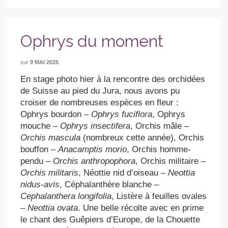
Ophrys du moment
sur
9 MAI 2025
En stage photo hier à la rencontre des orchidées
de Suisse au pied du Jura, nous avons pu
croiser de nombreuses espèces en fleur :
Ophrys bourdon –
Ophrys fuciflora
, Ophrys
mouche –
Ophrys insectifera
, Orchis mâle –
Orchis mascula
(nombreux cette année), Orchis
bouffon –
Anacamptis morio
, Orchis homme-
pendu –
Orchis anthropophora
, Orchis militaire –
Orchis militaris
, Néottie nid d’oiseau –
Neottia
nidus-avis
, Céphalanthère blanche –
Cephalanthera longifolia
, Listère à feuilles ovales
–
Neottia ovata
. Une belle récolte avec en prime
le chant des Guêpiers d’Europe, de la Chouette