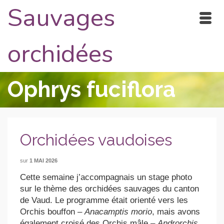
Sauvages
orchidées
Ophrys fuciflora
Orchidées vaudoises
sur
1 MAI 2026
Cette semaine j’accompagnais un stage photo
sur le thème des orchidées sauvages du canton
de Vaud. Le programme était orienté vers les
Orchis bouffon –
Anacamptis morio
, mais avons
également croisé des Orchis mâle –
Androrchis