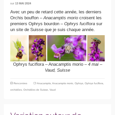
sur
13 MAI 2024
Avec un peu de retard cette année, les derniers
Orchis bouffon –
Anacamptis morio
croisent les
premiers Ophrys bourdon –
Ophrys fuciflora
sur
un site de Suisse que je suis chaque année.
Ophrys fuciflora – Anacamptis morio
– 4 mai –
Vaud, Suisse
Rencontres
Anacamptis
,
Anacamptis morio
,
Ophrys
,
Ophrys fuciflora
,
orchidées
,
Orchidées de Suisse
,
Vaud