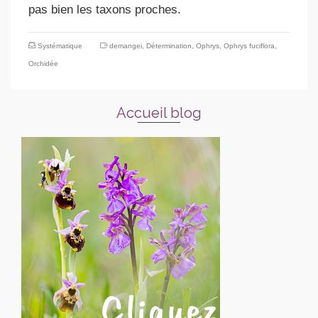
pas bien les taxons proches.
Systématique
demangei
,
Détermination
,
Ophrys
,
Ophrys fuciflora
,
Orchidée
Accueil blog