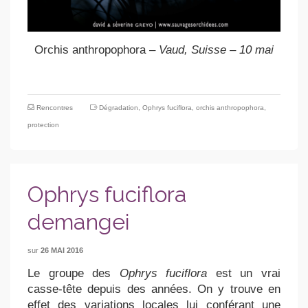
Orchis anthropophora
– Vaud, Suisse – 10 mai
Rencontres
Dégradation
,
Ophrys fuciflora
,
orchis anthropophora
,
protection
Ophrys fuciflora
demangei
sur
26 MAI 2016
Le groupe des
Ophrys fuciflora
est un vrai
casse-tête depuis des années. On y trouve en
effet des variations locales lui conférant une