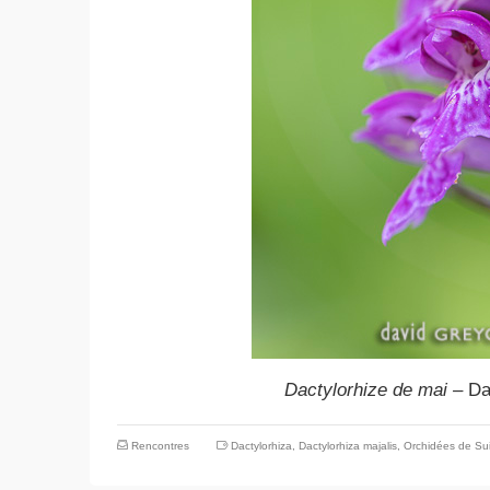
Dactylorhize de mai –
Da
Rencontres
Dactylorhiza
,
Dactylorhiza majalis
,
Orchidées de Su