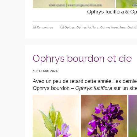
Ophrys fuciflora
&
Op
Rencontres
Ophrys
,
Ophrys fuciflora
,
Ophrys insectifera
,
Orchid
Ophrys bourdon et cie
sur
13 MAI 2024
Avec un peu de retard cette année, les derni
Ophrys bourdon –
Ophrys fuciflora
sur un sit