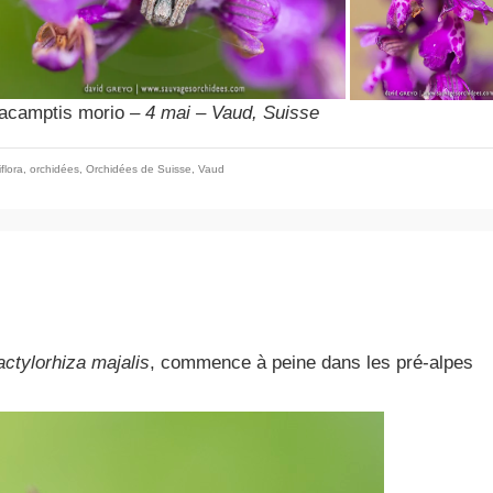
nacamptis morio
– 4 mai – Vaud, Suisse
flora
,
orchidées
,
Orchidées de Suisse
,
Vaud
ctylorhiza majalis
, commence à peine dans les pré-alpes