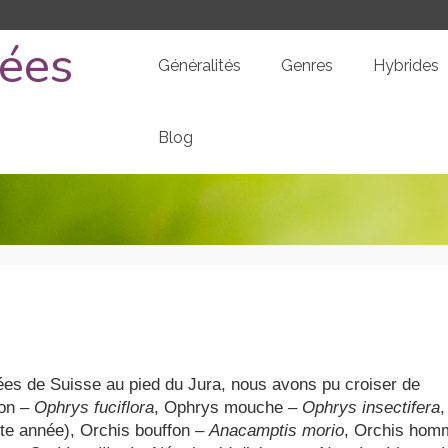
dées
Généralités
Genres
Hybrides
Blog
dées de Suisse au pied du Jura, nous avons pu croiser de
don –
Ophrys fuciflora
, Ophrys mouche –
Ophrys insectifera
,
e année), Orchis bouffon –
Anacamptis morio
, Orchis hom