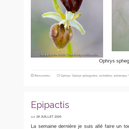
Ophrys sphe
Rencontres
Ophrys
,
Ophrys sphegodes
,
orchidées
,
printemps
,
Epipactis
sur
28 JUILLET 2020
La semaine dernière je suis allé faire un to