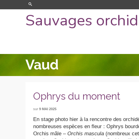
Sauvages orchi
Vaud
Ophrys du moment
sur
9 MAI 2025
En stage photo hier à la rencontre des orchi
nombreuses espèces en fleur : Ophrys bour
Orchis mâle –
Orchis mascula
(nombreux cett