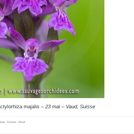
ctylorhiza majalis
– 23 mai – Vaud, Suisse
isse
,
Suisse
,
Vaud