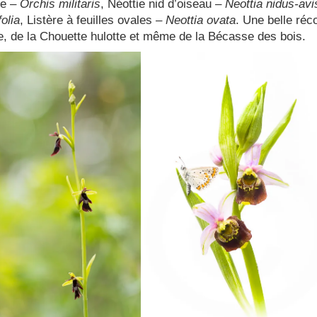
re –
Orchis militaris
, Néottie nid d’oiseau –
Neottia nidus-avi
olia
, Listère à feuilles ovales –
Neottia ovata
. Une belle réco
, de la Chouette hulotte et même de la Bécasse des bois.