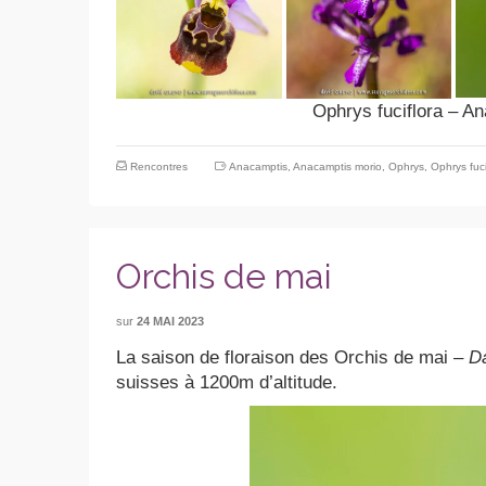
Ophrys fuciflora – A
Rencontres
Anacamptis
,
Anacamptis morio
,
Ophrys
,
Ophrys fuci
Orchis de mai
sur
24 MAI 2023
La saison de floraison des Orchis de mai –
Da
suisses à 1200m d’altitude.