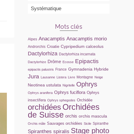
Systématique
Mots clés
Anacamptis
Anacamptis morio
Alpes
Cypripedium calceolus
Croatie
Androrchis
Dactylorhiza
Dactylorhiza incarnata
Epipactis
Drôme
Dactylorhize
Ecosse
Gymnadenia
Hybride
France
epipactis palustris
Jura
Montagne
Lausanne
Listera
Livre
Neige
Ophrys
Neotinea ustulata
Nigritelle
Ophrys fuciflora
Ophrys
Ophrys aranifera
insectifera
Orchidée
Ophrys sphegodes
orchidées
Orchidées
de Suisse
orchis
orchis mascula
Sauvages orchidées
Spiranthe
Orchis mâle
Sicile
Stage photo
Spiranthes spiralis