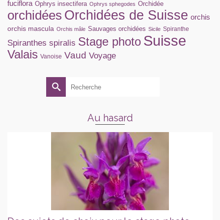
fuciflora
Ophrys insectifera
Orchidée
Ophrys sphegodes
orchidées
Orchidées de Suisse
orchis
orchis mascula
Sauvages orchidées
Spiranthe
Orchis mâle
Sicile
Suisse
Stage photo
Spiranthes spiralis
Valais
Vaud
Voyage
Vanoise
Rechercher :
Au hasard