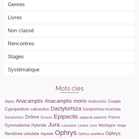
Genres
Livres
Non classé
Rencontres
Stages
Systématique
Mots clés
Anacamptis
Anacamptis morio
Croatie
Alpes
Androrchis
Dactylorhiza
Cypripedium calceolus
Dactylorhiza incarnata
Epipactis
Drôme
France
Dactylorhize
Ecosse
epipactis palustris
Jura
Gymnadenia
Hybride
Montagne
Lausanne
Listera
Livre
Neige
Ophrys
Ophrys
Neotinea ustulata
Nigritelle
Ophrys aranifera