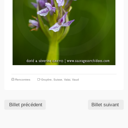
Rencontres
Gruyère
,
Suisse
,
Valai
,
Vaud
Billet précédent
Billet suivant