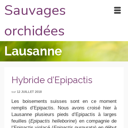
Sauvages
orchidées
Lausanne
Hybride d’Epipactis
sur
12 JUILLET 2018
Les boisements suisses sont en ce moment
remplis d’Epipactis. Nous avons croisé hier à
Lausanne plusieurs pieds d’Epipactis à larges
feuilles (
Epipactis helleborine
) en compagnie de
l’Epipactis violacé (
Epipactis purpurata
) en début