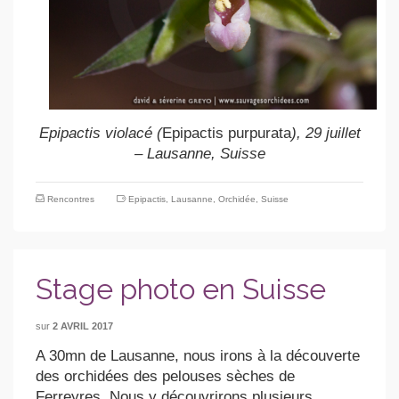
Epipactis violacé (
Epipactis purpurata
), 29 juillet
– Lausanne, Suisse
Rencontres
Epipactis
,
Lausanne
,
Orchidée
,
Suisse
Stage photo en Suisse
sur
2 AVRIL 2017
A 30mn de Lausanne, nous irons à la découverte
des orchidées des pelouses sèches de
Ferreyres. Nous y découvrirons plusieurs