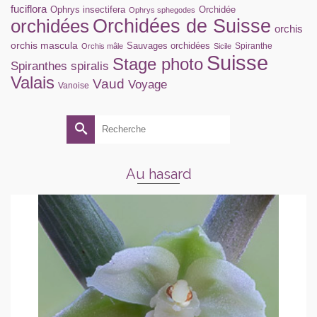
fuciflora
Ophrys insectifera
Orchidée
Ophrys sphegodes
orchidées
Orchidées de Suisse
orchis
orchis mascula
Sauvages orchidées
Spiranthe
Orchis mâle
Sicile
Suisse
Stage photo
Spiranthes spiralis
Valais
Vaud
Voyage
Vanoise
Rechercher :
Au hasard