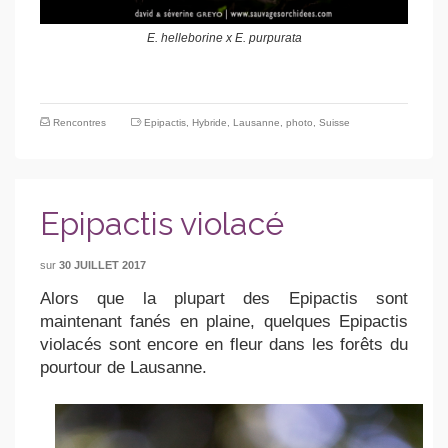
E. helleborine x E. purpurata
Rencontres
Epipactis
,
Hybride
,
Lausanne
,
photo
,
Suisse
Epipactis violacé
sur
30 JUILLET 2017
Alors que la plupart des Epipactis sont
maintenant fanés en plaine, quelques Epipactis
violacés sont encore en fleur dans les forêts du
pourtour de Lausanne.