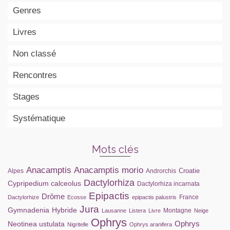
Genres
Livres
Non classé
Rencontres
Stages
Systématique
Mots clés
Anacamptis
Anacamptis morio
Croatie
Alpes
Androrchis
Dactylorhiza
Cypripedium calceolus
Dactylorhiza incarnata
Epipactis
Drôme
France
Dactylorhize
Ecosse
epipactis palustris
Jura
Gymnadenia
Hybride
Montagne
Lausanne
Listera
Livre
Neige
Ophrys
Ophrys
Neotinea ustulata
Nigritelle
Ophrys aranifera