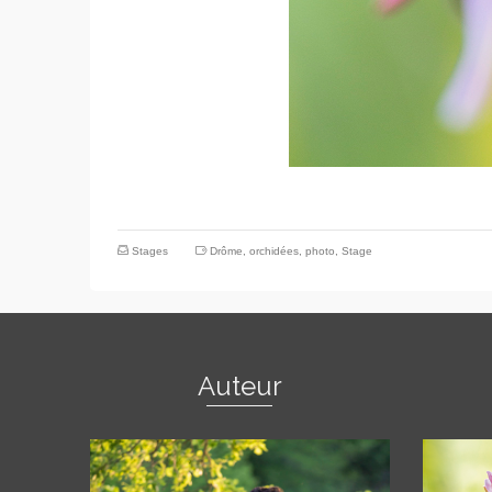
Stages
Drôme
,
orchidées
,
photo
,
Stage
Auteur