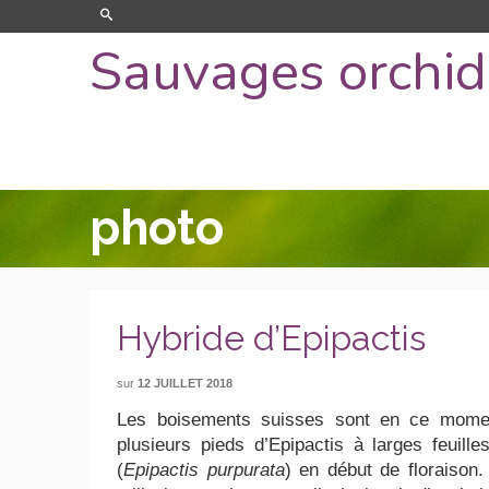
Sauvages orchi
photo
Hybride d’Epipactis
sur
12 JUILLET 2018
Les boisements suisses sont en ce momen
plusieurs pieds d’Epipactis à larges feuille
(
Epipactis purpurata
) en début de floraison.