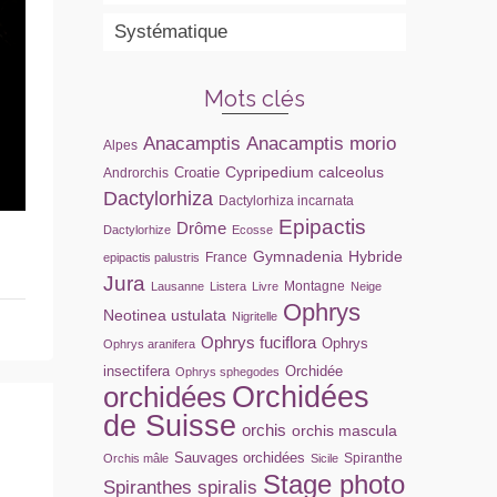
Systématique
Mots clés
Anacamptis
Anacamptis morio
Alpes
Cypripedium calceolus
Croatie
Androrchis
Dactylorhiza
Dactylorhiza incarnata
Epipactis
Drôme
Dactylorhize
Ecosse
Gymnadenia
Hybride
France
epipactis palustris
Jura
Montagne
Lausanne
Listera
Livre
Neige
Ophrys
Neotinea ustulata
Nigritelle
Ophrys fuciflora
Ophrys
Ophrys aranifera
insectifera
Orchidée
Ophrys sphegodes
orchidées
Orchidées
de Suisse
orchis
orchis mascula
Sauvages orchidées
Spiranthe
Orchis mâle
Sicile
Stage photo
Spiranthes spiralis