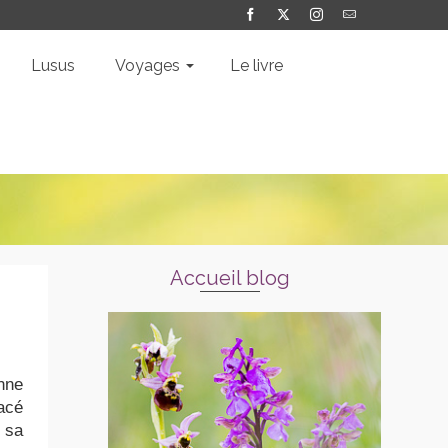
Lusus
Voyages
Le livre
Accueil blog
nne
acé
r sa