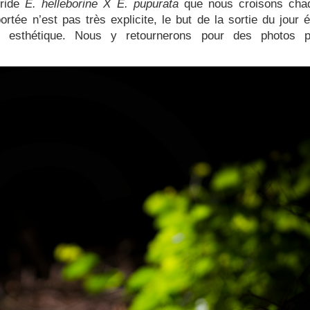
bride
E. helleborine X E. pupurata
que nous croisons cha
tée n’est pas très explicite, le but de la sortie du jour é
e esthétique. Nous y retournerons pour des photos p