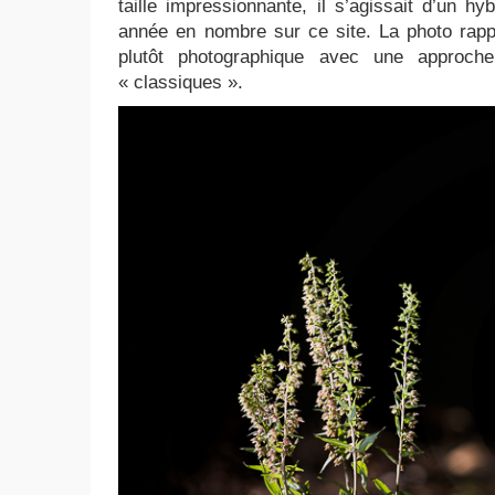
taille impressionnante, il s’agissait d’un hy
année en nombre sur ce site. La photo rappor
plutôt photographique avec une approch
« classiques ».