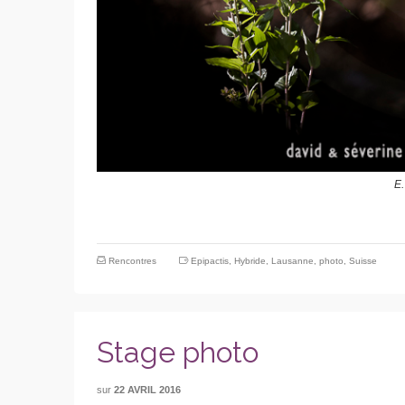
E.
Rencontres
Epipactis
,
Hybride
,
Lausanne
,
photo
,
Suisse
Stage photo
sur
22 AVRIL 2016