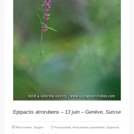
Epipactis atrorubens
– 13 juin – Genève, Suisse
Rencontres
,
Stages
Anacamptis
,
Anacamptis pyramidalis
,
Epipactis
,