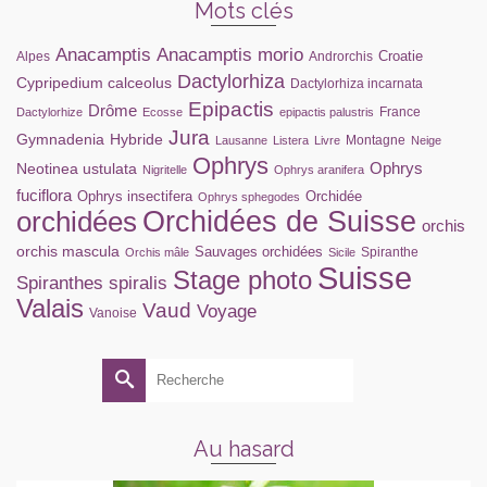
Mots clés
Anacamptis
Anacamptis morio
Croatie
Alpes
Androrchis
Dactylorhiza
Cypripedium calceolus
Dactylorhiza incarnata
Epipactis
Drôme
France
Dactylorhize
Ecosse
epipactis palustris
Jura
Gymnadenia
Hybride
Montagne
Lausanne
Listera
Livre
Neige
Ophrys
Ophrys
Neotinea ustulata
Nigritelle
Ophrys aranifera
fuciflora
Ophrys insectifera
Orchidée
Ophrys sphegodes
orchidées
Orchidées de Suisse
orchis
orchis mascula
Sauvages orchidées
Spiranthe
Orchis mâle
Sicile
Suisse
Stage photo
Spiranthes spiralis
Valais
Vaud
Voyage
Vanoise
Rechercher :
Au hasard