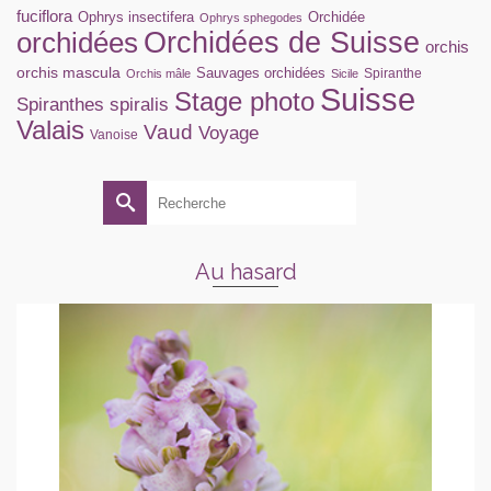
fuciflora
Ophrys insectifera
Orchidée
Ophrys sphegodes
orchidées
Orchidées de Suisse
orchis
orchis mascula
Sauvages orchidées
Spiranthe
Orchis mâle
Sicile
Suisse
Stage photo
Spiranthes spiralis
Valais
Vaud
Voyage
Vanoise
Rechercher :
Au hasard