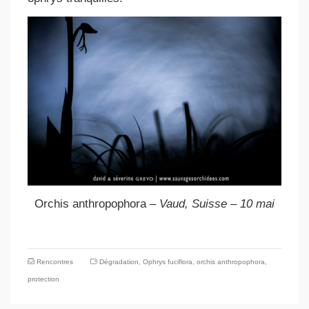
Orchis anthropophora
– Vaud, Suisse – 10 mai
Rencontres
Dégradation
,
Ophrys fuciflora
,
orchis anthropophora
,
protection