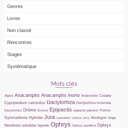
Genres
Livres
Non classé
Rencontres
Stages
Systématique
Mots clés
Anacamptis
Anacamptis morio
Croatie
Alpes
Androrchis
Dactylorhiza
Cypripedium calceolus
Dactylorhiza incarnata
Epipactis
Drôme
France
Dactylorhize
Ecosse
epipactis palustris
Jura
Gymnadenia
Hybride
Montagne
Lausanne
Listera
Livre
Neige
Ophrys
Ophrys
Neotinea ustulata
Nigritelle
Ophrys aranifera