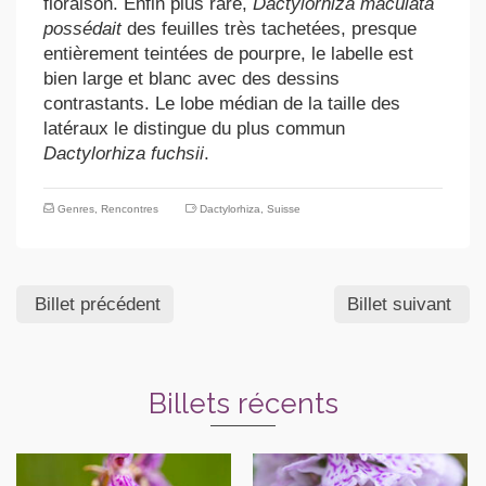
floraison. Enfin plus rare,
Dactylorhiza maculata
possédait
des feuilles très tachetées, presque
entièrement teintées de pourpre, le labelle est
bien large et blanc avec des dessins
contrastants. Le lobe médian de la taille des
latéraux le distingue du plus commun
Dactylorhiza fuchsii
.
Genres
,
Rencontres
Dactylorhiza
,
Suisse
Billet précédent
Billet suivant
Billets récents