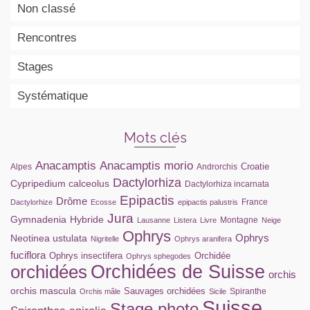
Non classé
Rencontres
Stages
Systématique
Mots clés
Anacamptis
Anacamptis morio
Croatie
Alpes
Androrchis
Dactylorhiza
Cypripedium calceolus
Dactylorhiza incarnata
Epipactis
Drôme
France
Dactylorhize
Ecosse
epipactis palustris
Jura
Gymnadenia
Hybride
Montagne
Lausanne
Listera
Livre
Neige
Ophrys
Ophrys
Neotinea ustulata
Nigritelle
Ophrys aranifera
fuciflora
Ophrys insectifera
Orchidée
Ophrys sphegodes
orchidées
Orchidées de Suisse
orchis
orchis mascula
Sauvages orchidées
Spiranthe
Orchis mâle
Sicile
Suisse
Stage photo