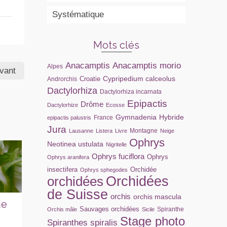
Systématique
Mots clés
Anacamptis
Anacamptis morio
Alpes
ivant
Cypripedium calceolus
Croatie
Androrchis
Dactylorhiza
Dactylorhiza incarnata
Epipactis
Drôme
Dactylorhize
Ecosse
Gymnadenia
Hybride
France
epipactis palustris
Jura
Montagne
Lausanne
Listera
Livre
Neige
Ophrys
Neotinea ustulata
Nigritelle
Ophrys fuciflora
Ophrys
Ophrys aranifera
insectifera
Orchidée
Ophrys sphegodes
orchidées
Orchidées
de Suisse
orchis
orchis mascula
de
Stage photo
Bonne année
Or
Sauvages orchidées
Spiranthe
Orchis mâle
Sicile
2026
2026
Si
Stage photo
Spiranthes spiralis