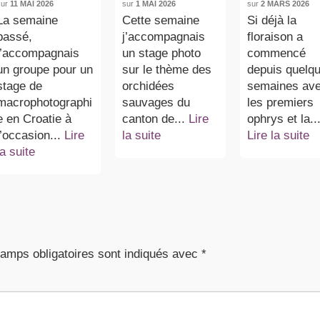
sur
11 MAI 2026
sur
1 MAI 2026
sur
2 MARS 2026
La semaine
Cette semaine
Si déjà la
passé,
j’accompagnais
floraison a
j’accompagnais
un stage photo
commencé
un groupe pour un
sur le thème des
depuis quelq
stage de
orchidées
semaines av
macrophotographi
sauvages du
les premiers
e en Croatie à
canton de...
Lire
ophrys et la..
l’occasion...
Lire
la suite
Lire la suite
la suite
amps obligatoires sont indiqués avec
*