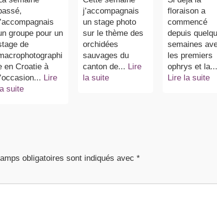
passé,
j’accompagnais
floraison a
j’accompagnais
un stage photo
commencé
un groupe pour un
sur le thème des
depuis quelq
stage de
orchidées
semaines av
macrophotographi
sauvages du
les premiers
e en Croatie à
canton de...
Lire
ophrys et la..
l’occasion...
Lire
la suite
Lire la suite
la suite
amps obligatoires sont indiqués avec
*