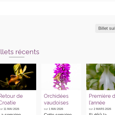
Billet su
illets récents
Retour de
Orchidées
Première 
Croatie
vaudoises
l’année
sur
11 MAI 2026
sur
1 MAI 2026
sur
2 MARS 2026
La semaine
Cette semaine
Si déjà la