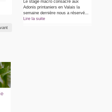
Le stage macro consacré aux
Adonis printaniers en Valais la
semaine dernière nous a réservé...
Lire la suite
ivant
de
Stage photo
Bonne année
Or
2026
2026
Si
sur
7 JANVIER 2026
sur
1 JANVIER 2026
sur
Outre ma passion
Lire la suite
Ce 