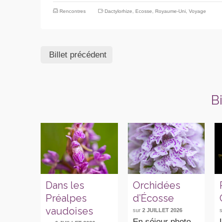
Rencontres
Dactylorhize
,
Ecosse
,
Royaume-Uni
,
Voyage
Billet précédent
B
Dans les
Orchidées
Préalpes
d’Écosse
vaudoises
sur
2 JUILLET 2026
En séjour photo