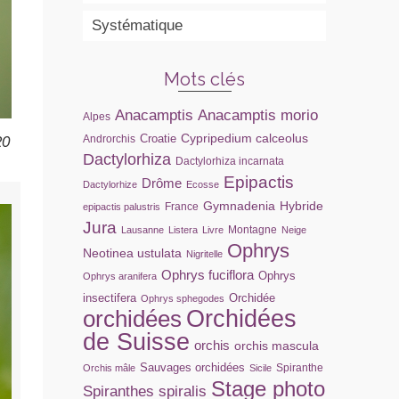
Systématique
Mots clés
Anacamptis
Anacamptis morio
Alpes
Cypripedium calceolus
Croatie
Androrchis
20
Dactylorhiza
Dactylorhiza incarnata
Epipactis
Drôme
Dactylorhize
Ecosse
Gymnadenia
Hybride
France
epipactis palustris
Jura
Montagne
Lausanne
Listera
Livre
Neige
Ophrys
Neotinea ustulata
Nigritelle
Ophrys fuciflora
Ophrys
Ophrys aranifera
insectifera
Orchidée
Ophrys sphegodes
orchidées
Orchidées
de Suisse
orchis
orchis mascula
Sauvages orchidées
Spiranthe
Orchis mâle
Sicile
Stage photo
Spiranthes spiralis