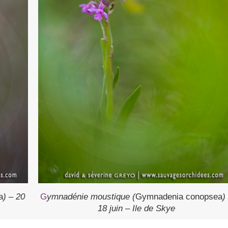
a
) – 20
G
ymnadénie moustique (
Gymnadenia conopsea
)
18 juin – Ile de Skye