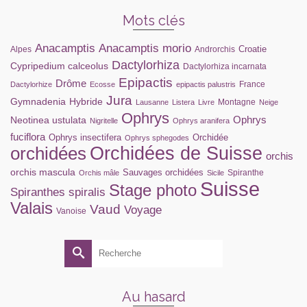
Mots clés
Anacamptis
Anacamptis morio
Croatie
Alpes
Androrchis
Dactylorhiza
Cypripedium calceolus
Dactylorhiza incarnata
Epipactis
Drôme
France
Dactylorhize
Ecosse
epipactis palustris
Jura
Gymnadenia
Hybride
Montagne
Lausanne
Listera
Livre
Neige
Ophrys
Ophrys
Neotinea ustulata
Nigritelle
Ophrys aranifera
fuciflora
Ophrys insectifera
Orchidée
Ophrys sphegodes
orchidées
Orchidées de Suisse
orchis
orchis mascula
Sauvages orchidées
Spiranthe
Orchis mâle
Sicile
Suisse
Stage photo
Spiranthes spiralis
Valais
Vaud
Voyage
Vanoise
Rechercher :
Au hasard