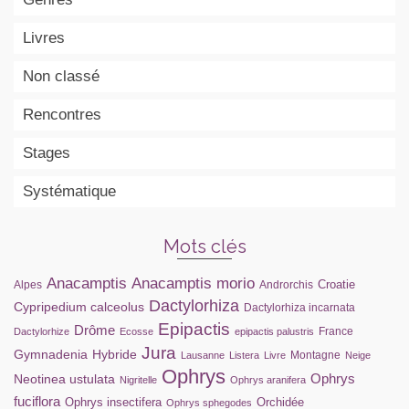
Livres
Non classé
Rencontres
Stages
Systématique
Mots clés
Anacamptis
Anacamptis morio
Croatie
Alpes
Androrchis
Dactylorhiza
Cypripedium calceolus
Dactylorhiza incarnata
Epipactis
Drôme
France
Dactylorhize
Ecosse
epipactis palustris
Jura
Gymnadenia
Hybride
Montagne
Lausanne
Listera
Livre
Neige
Ophrys
Ophrys
Neotinea ustulata
Nigritelle
Ophrys aranifera
fuciflora
Ophrys insectifera
Orchidée
Ophrys sphegodes