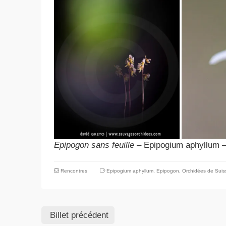
Epipogon sans feuille –
Epipogium aphyllum
–
Rencontres
Epipogium aphyllum
,
Epipogon
,
Orchidées de Suis
Billet précédent