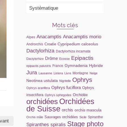
Systématique
Mots clés
Anacamptis
Anacamptis morio
Alpes
Cypripedium calceolus
Croatie
Androrchis
Dactylorhiza
Dactylorhiza incarnata
Epipactis
Drôme
Dactylorhize
Ecosse
Gymnadenia
Hybride
France
epipactis palustris
Jura
Montagne
Lausanne
Listera
Livre
Neige
Ophrys
Neotinea ustulata
Nigritelle
Ophrys fuciflora
Ophrys
Ophrys aranifera
insectifera
Orchidée
Ophrys sphegodes
orchidées
Orchidées
de Suisse
orchis
orchis mascula
Sauvages orchidées
Spiranthe
Orchis mâle
Sicile
ivant
Stage photo
Spiranthes spiralis