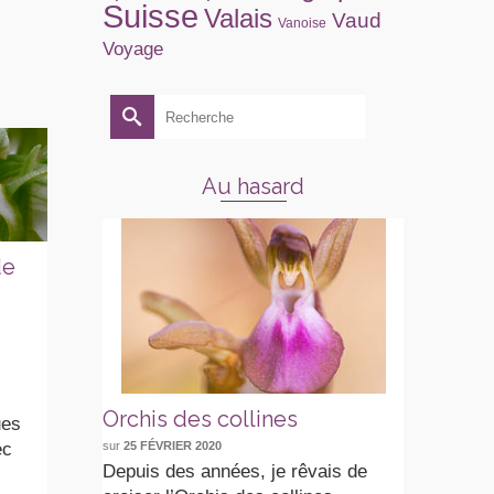
Suisse
Valais
Vaud
Vanoise
Voyage
Rechercher :
Au hasard
de
Stage photo
Bonne année
Or
2026
2026
Si
sur
7 JANVIER 2026
sur
1 JANVIER 2026
sur
Outre ma passion
Lire la suite
Ce 
pour les
pr
orchidées, je suis
Gr
Orchis des collines
ues
également
Ro
ec
photographe
So
sur
25 FÉVRIER 2020
Depuis des années, je rêvais de
professionnel et
d’O