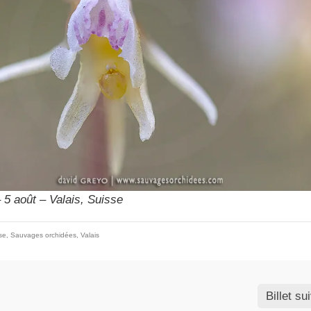
 5 août – Valais, Suisse
se
,
Sauvages orchidées
,
Valais
Billet su