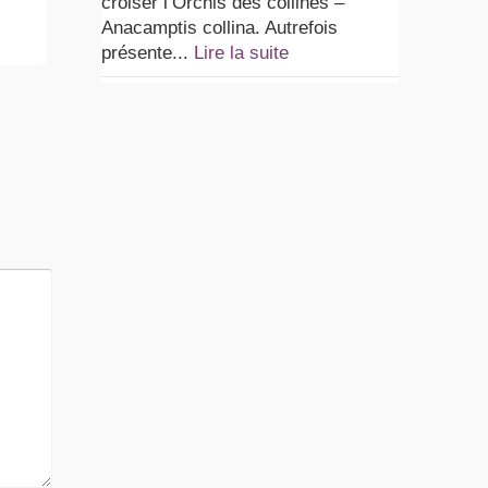
croiser l’Orchis des collines –
.
propose stages
un
Anacamptis collina. Autrefois
et...
Lire la suite
pré
présente...
Lire la suite
Lir