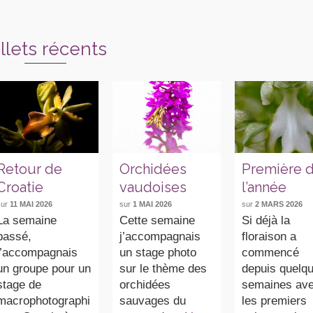
illets récents
Retour de
Orchidées
Première 
Croatie
vaudoises
l’année
sur
11 MAI 2026
sur
1 MAI 2026
sur
2 MARS 2026
La semaine
Cette semaine
Si déjà la
passé,
j’accompagnais
floraison a
j’accompagnais
un stage photo
commencé
un groupe pour un
sur le thème des
depuis quelq
stage de
orchidées
semaines av
macrophotographi
sauvages du
les premiers