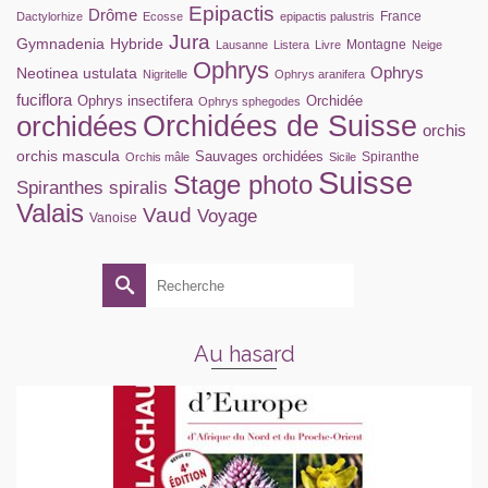
Epipactis
Drôme
France
Dactylorhize
Ecosse
epipactis palustris
Jura
Gymnadenia
Hybride
Montagne
Lausanne
Listera
Livre
Neige
Ophrys
Ophrys
Neotinea ustulata
Nigritelle
Ophrys aranifera
fuciflora
Ophrys insectifera
Orchidée
Ophrys sphegodes
orchidées
Orchidées de Suisse
orchis
orchis mascula
Sauvages orchidées
Spiranthe
Orchis mâle
Sicile
Suisse
Stage photo
Spiranthes spiralis
Valais
Vaud
Voyage
Vanoise
Rechercher :
Au hasard