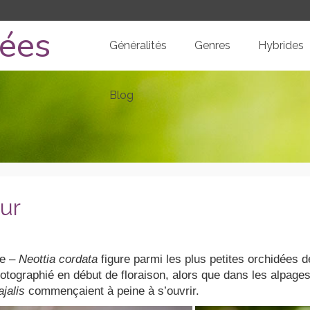
dées
Généralités
Genres
Hybrides
Blog
œur
ée –
Neottia cordata
figure parmi les plus petites orchidées d
hotographié en début de floraison, alors que dans les alpage
jalis
commençaient à peine à s’ouvrir.