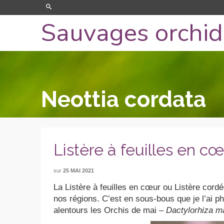
Sauvages orchi
Neottia cordata
Listère à feuilles en c
sur
25 MAI 2021
La Listère à feuilles en cœur ou Listère cord
nos régions. C’est en sous-bous que je l’ai p
alentours les Orchis de mai –
Dactylorhiza ma