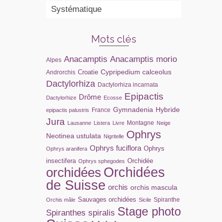
Systématique
Mots clés
Anacamptis
Anacamptis morio
Alpes
Cypripedium calceolus
Croatie
Androrchis
Dactylorhiza
Dactylorhiza incarnata
Epipactis
Drôme
Dactylorhize
Ecosse
Gymnadenia
Hybride
France
epipactis palustris
Jura
Montagne
Lausanne
Listera
Livre
Neige
Ophrys
Neotinea ustulata
Nigritelle
Ophrys fuciflora
Ophrys
Ophrys aranifera
insectifera
Orchidée
Ophrys sphegodes
orchidées
Orchidées
de Suisse
orchis
orchis mascula
Sauvages orchidées
Spiranthe
Orchis mâle
Sicile
Stage photo
Spiranthes spiralis