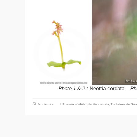
Photo 1 & 2 :
Neottia cordata –
Ph
Rencontres
Listera cordata
,
Neottia cordata
,
Orchidées de Sui