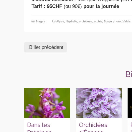
Tarif : 95CHF
(ou 90€)
pour la journée
Stages
Alpes
,
Nigritelle
,
orchidées
,
orchis
,
Stage photo
,
Valais
Billet précédent
B
Dans les
Orchidées