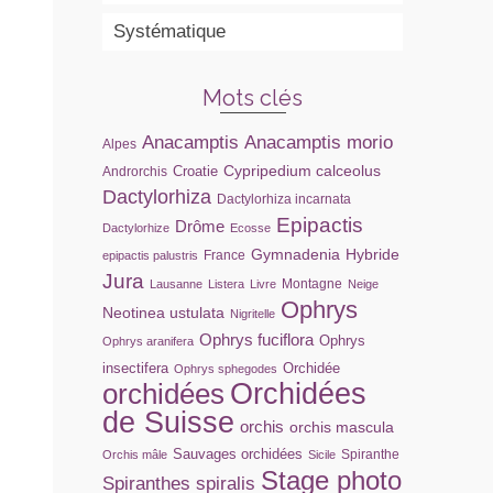
Systématique
Mots clés
Anacamptis
Anacamptis morio
Alpes
Cypripedium calceolus
Croatie
Androrchis
Dactylorhiza
Dactylorhiza incarnata
Epipactis
Drôme
Dactylorhize
Ecosse
Gymnadenia
Hybride
France
epipactis palustris
Jura
Montagne
Lausanne
Listera
Livre
Neige
Ophrys
Neotinea ustulata
Nigritelle
Ophrys fuciflora
Ophrys
Ophrys aranifera
insectifera
Orchidée
Ophrys sphegodes
orchidées
Orchidées
de Suisse
orchis
orchis mascula
Sauvages orchidées
Spiranthe
Orchis mâle
Sicile
Stage photo
Spiranthes spiralis