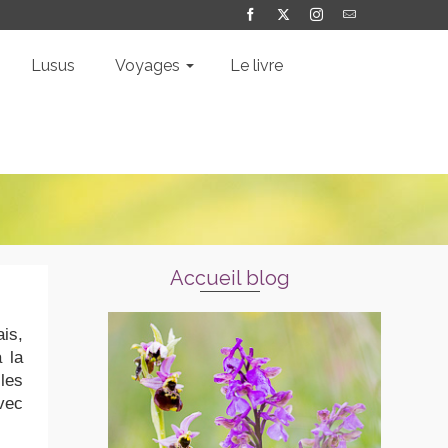
Lusus
Voyages
Le livre
Accueil blog
ais,
 la
iles
vec