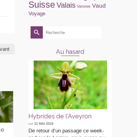
Suisse
Valais
Vaud
Vanoise
Voyage
Rechercher :
ivant
Au hasard
Hybrides de l’Aveyron
sur
21 MAI 2019
de
Stage photo
Bonne année
Or
De retour d’un passage ce week-