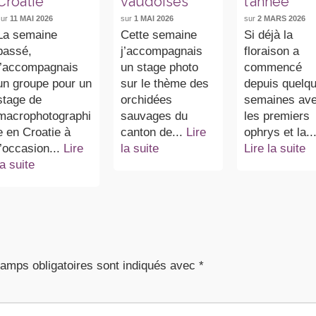
Croatie
vaudoises
l’année
sur
11 MAI 2026
sur
1 MAI 2026
sur
2 MARS 2026
La semaine
Cette semaine
Si déjà la
passé,
j’accompagnais
floraison a
j’accompagnais
un stage photo
commencé
un groupe pour un
sur le thème des
depuis quelq
stage de
orchidées
semaines av
macrophotographi
sauvages du
les premiers
e en Croatie à
canton de...
Lire
ophrys et la..
l’occasion...
Lire
la suite
Lire la suite
la suite
amps obligatoires sont indiqués avec
*