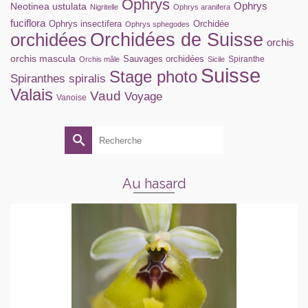
Ophrys
Ophrys
Neotinea ustulata
Nigritelle
Ophrys aranifera
fuciflora
Ophrys insectifera
Orchidée
Ophrys sphegodes
orchidées
Orchidées de Suisse
orchis
orchis mascula
Sauvages orchidées
Spiranthe
Orchis mâle
Sicile
Suisse
Stage photo
Spiranthes spiralis
Valais
Vaud
Voyage
Vanoise
Rechercher :
Au hasard