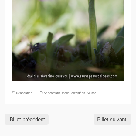
Rencontres
Anacamptis
,
morio
,
orchidées
,
Suisse
Billet précédent
Billet suivant