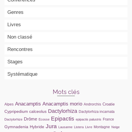
Genres
Livres
Non classé
Rencontres
Stages
Systématique
Mots clés
Anacamptis
Anacamptis morio
Croatie
Alpes
Androrchis
Dactylorhiza
Cypripedium calceolus
Dactylorhiza incarnata
Epipactis
Drôme
France
Dactylorhize
Ecosse
epipactis palustris
Jura
Gymnadenia
Hybride
Montagne
Lausanne
Listera
Livre
Neige