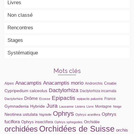
Livres
Non classé
Rencontres
Stages
Systématique
Mots clés
Anacamptis
Anacamptis morio
Croatie
Alpes
Androrchis
Dactylorhiza
Cypripedium calceolus
Dactylorhiza incarnata
Epipactis
Drôme
France
Dactylorhize
Ecosse
epipactis palustris
Jura
Gymnadenia
Hybride
Montagne
Lausanne
Listera
Livre
Neige
Ophrys
Ophrys
Neotinea ustulata
Nigritelle
Ophrys aranifera
fuciflora
Ophrys insectifera
Orchidée
Ophrys sphegodes
orchidées
Orchidées de Suisse
orchis