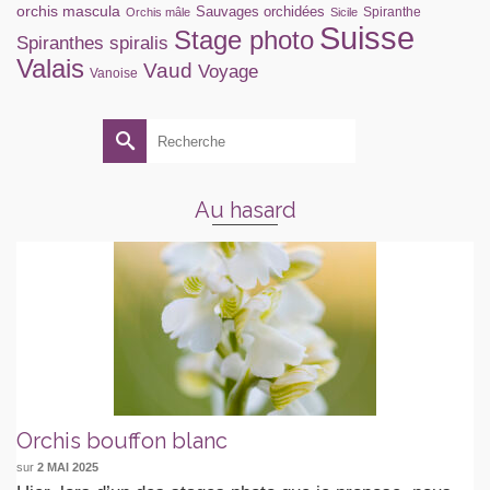
orchis mascula
Sauvages orchidées
Spiranthe
Orchis mâle
Sicile
Suisse
Stage photo
Spiranthes spiralis
Valais
Vaud
Voyage
Vanoise
Rechercher :
Au hasard
Orchis bouffon blanc
sur
2 MAI 2025