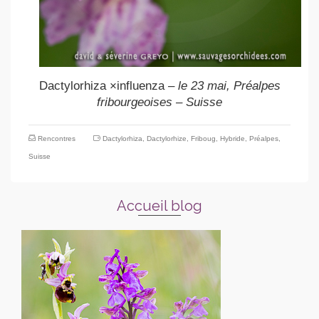
Dactylorhiza ×influenza
– le 23 mai, Préalpes
fribourgeoises – Suisse
Rencontres
Dactylorhiza
,
Dactylorhize
,
Friboug
,
Hybride
,
Préalpes
,
Suisse
Accueil blog