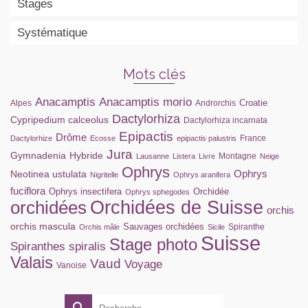
Stages
Systématique
Mots clés
Anacamptis
Anacamptis morio
Croatie
Alpes
Androrchis
Dactylorhiza
Cypripedium calceolus
Dactylorhiza incarnata
Epipactis
Drôme
France
Dactylorhize
Ecosse
epipactis palustris
Jura
Gymnadenia
Hybride
Montagne
Lausanne
Listera
Livre
Neige
Ophrys
Ophrys
Neotinea ustulata
Nigritelle
Ophrys aranifera
fuciflora
Ophrys insectifera
Orchidée
Ophrys sphegodes
orchidées
Orchidées de Suisse
orchis
orchis mascula
Sauvages orchidées
Spiranthe
Orchis mâle
Sicile
Suisse
Stage photo
Spiranthes spiralis
Valais
Vaud
Voyage
Vanoise
Rechercher :