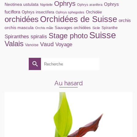
Ophrys
Ophrys
Neotinea ustulata
Nigritelle
Ophrys aranifera
fuciflora
Ophrys insectifera
Orchidée
Ophrys sphegodes
orchidées
Orchidées de Suisse
orchis
orchis mascula
Sauvages orchidées
Spiranthe
Orchis mâle
Sicile
Suisse
Stage photo
Spiranthes spiralis
Valais
Vaud
Voyage
Vanoise
Rechercher :
Au hasard