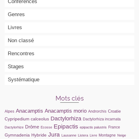
Conférences
Genres
Livres
Non classé
Rencontres
Stages
Systématique
Mots clés
Anacamptis
Anacamptis morio
Croatie
Alpes
Androrchis
Dactylorhiza
Cypripedium calceolus
Dactylorhiza incarnata
Epipactis
Drôme
France
Dactylorhize
Ecosse
epipactis palustris
Jura
Gymnadenia
Hybride
Montagne
Lausanne
Listera
Livre
Neige