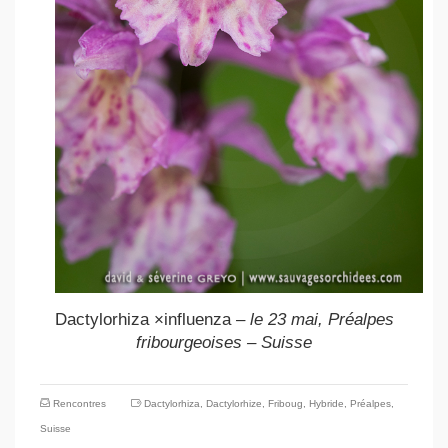
Dactylorhiza ×influenza
– le 23 mai, Préalpes
fribourgeoises – Suisse
Rencontres
Dactylorhiza
,
Dactylorhize
,
Friboug
,
Hybride
,
Préalpes
,
Suisse