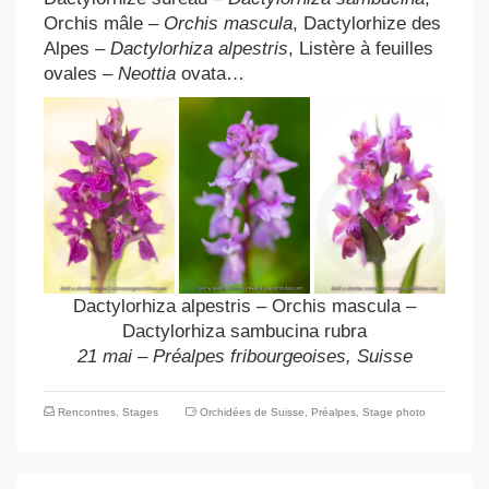
Orchis mâle –
Orchis mascula
, Dactylorhize des
Alpes –
Dactylorhiza alpestris
, Listère à feuilles
ovales –
Neottia
ovata…
Dactylorhiza alpestris – Orchis mascula –
Dactylorhiza sambucina rubra
21 mai – Préalpes fribourgeoises, Suisse
Rencontres
,
Stages
Orchidées de Suisse
,
Préalpes
,
Stage photo