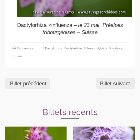
Dactylorhiza ×influenza
– le 23 mai, Préalpes
fribourgeoises – Suisse
Rencontres
Dactylorhiza
,
Dactylorhize
,
Friboug
,
Hybride
,
Préalpes
,
Suisse
Billet précédent
Billet suivant
Billets récents