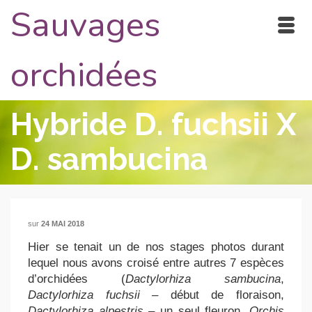
Sauvages
orchidées
Hybride D. fuchsii X
D. sambucina
sur
24 MAI 2018
Hier se tenait un de nos stages photos durant
lequel nous avons croisé entre autres 7 espèces
d’orchidées (
Dactylorhiza sambucina
,
Dactylorhiza fuchsii
– début de floraison,
Dactylorhiza alpestris
– un seul fleuron,
Orchis