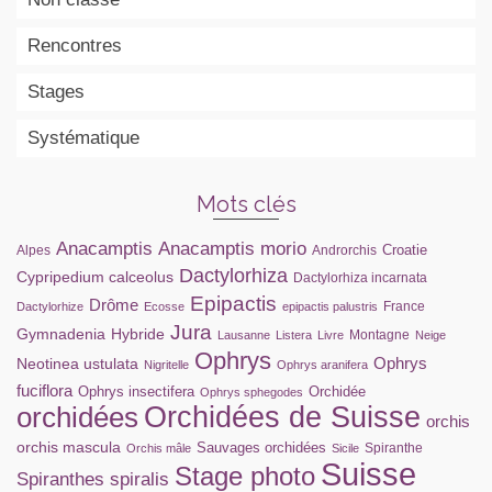
Rencontres
Stages
Systématique
Mots clés
Anacamptis
Anacamptis morio
Croatie
Alpes
Androrchis
Dactylorhiza
Cypripedium calceolus
Dactylorhiza incarnata
Epipactis
Drôme
France
Dactylorhize
Ecosse
epipactis palustris
Jura
Gymnadenia
Hybride
Montagne
Lausanne
Listera
Livre
Neige
Ophrys
Ophrys
Neotinea ustulata
Nigritelle
Ophrys aranifera
fuciflora
Ophrys insectifera
Orchidée
Ophrys sphegodes
orchidées
Orchidées de Suisse
orchis
orchis mascula
Sauvages orchidées
Spiranthe
Orchis mâle
Sicile
Suisse
Stage photo
Spiranthes spiralis